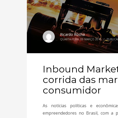
Ricardo Rocha
QUARTA-FEIRA, 09 MARÇO 2016
/
PUBLIC
Inbound Market
corrida das mar
consumidor
As notícias políticas e econômi
empreendedores no Brasil, com a p