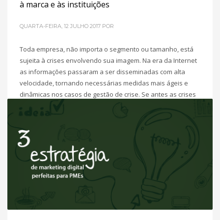
à marca e às instituições
QUARTA-FEIRA, 12 JULHO 2017
POR
Toda empresa, não importa o segmento ou tamanho, está
sujeita à crises envolvendo sua imagem. Na era da Internet
as informações passaram a ser disseminadas com alta
velocidade, tornando necessárias medidas mais ágeis e
dinâmicas nos casos de gestão de crise. Se antes as crises
vazavam apenas para a imprensa, hoje elas podem se
tornar
POSTADO EM
INBOUND MARKETING
,
MARKETING DIGITAL PARA
PME´S