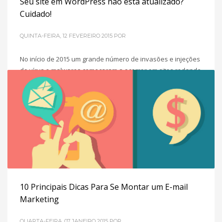
Seu site em WordPress não está atualizado?
Cuidado!
QUINTA-FEIRA, 12 FEVEREIRO 2015
POR
No início de 2015 um grande número de invasões e injeções
de vírus e malwares começaram a ocorrer em sites rodando
na plataforma wordpress devido a falta de atualização em
temas, versões do wordpress e plugins. “ Segundo
pesquisadores de segurança, o malware em questão
transforma os sites infectados em plataformas de ataque
que podem
POSTADO EM
MARKETING DIGITAL PARA PME´S
10 Principais Dicas Para Se Montar um E-mail
Marketing
QUARTA-FEIRA, 07 JANEIRO 2015
POR