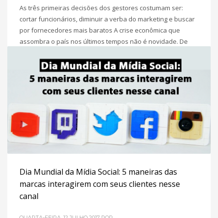
As três primeiras decisões dos gestores costumam ser:
cortar funcionários, diminuir a verba do marketing e buscar
por fornecedores mais baratos A crise econômica que
assombra o país nos últimos tempos não é novidade. De
acordo com o Relatório Focus, divulgado pelo Banco Central
do Brasil (BCB), a perspectiva de crescimento da economia
nacional é
POSTADO EM
MARKETING DIGITAL PARA PME´S
,
SEM CATEGORIA
Dia Mundial da Mídia Social: 5 maneiras das
marcas interagirem com seus clientes nesse
canal
QUARTA-FEIRA, 12 JULHO 2017
POR