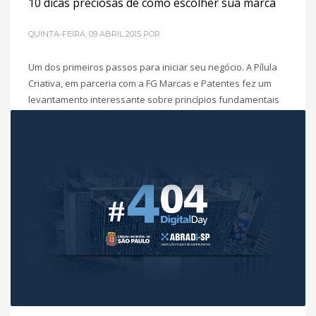
10 dicas preciosas de como escolher sua marca
QUINTA-FEIRA, 09 ABRIL 2015
POR
Um dos primeiros passos para iniciar seu negócio. A Pílula
Criativa, em parceria com a FG Marcas e Patentes fez um
levantamento interessante sobre princípios fundamentais
para escolher uma marca. Aproveite o material e receba
uma avaliação de marca GRATUITA (veja como no final da
matéria!). 10 dicas preciosas de como escolher sua marca
Nos últimos
POSTADO EM
AGÊNCIA
,
DESIGN
,
EMPREENDEDORISMO
,
MARKETING DIGITAL PARA PME´S