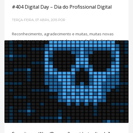
#404 Digital Day – Dia do Profissional Digital
TERÇA-FEIRA, 07 ABRIL 2015
POR
Reconhecimento, agradecimento e muitas, muitas novas
metas marcaram a presença da equipe da Pílula Criativa no
evento #404 Digital Day, nesta segunda-feira, dia 06/04 na
Câmara Municipal de São Paulo. O #404 Digital Day
(comemorado dia 04/04) passou a ser o dia do Profissional
Digital através de um Projeto de Lei apresentado à câmara
pelo
POSTADO EM
AGÊNCIA
,
EMPREENDEDORISMO
,
SEM CATEGORIA