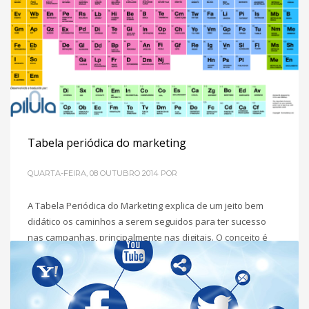
projeto deram origem
POSTADO EM
EMPREENDEDORISMO
TAGGED UNDER:
DEMING
,
EMPREENDEDORISMO
,
SUCESSO
Tabela periódica do marketing
QUARTA-FEIRA, 08 OUTUBRO 2014
POR
A Tabela Periódica do Marketing explica de um jeito bem
didático os caminhos a serem seguidos para ter sucesso
nas campanhas, principalmente nas digitais. O conceito é
bem simples, basta seguir o guia com 7 passos para o
sucesso e identificar os melhores elementos para suas
ações. GUIA COM 7 PASSOS PARA O SUCESSO Reserve