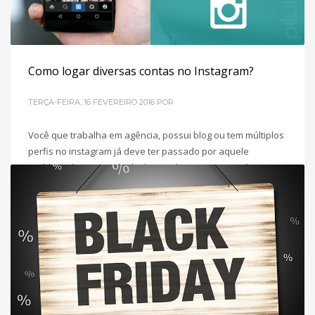
Como logar diversas contas no Instagram?
TERÇA-FEIRA, 16 FEVEREIRO 2016
POR
Você que trabalha em agência, possui blog ou tem múltiplos
perfis no instagram já deve ter passado por aquele
probleminha em ter de deslogar e logar em suas várias
contas, certo? Um dos grandes problemas do instagram era
a dificuldade em manter diversos perfis logados e
conseguir alternar de maneira rápida entre eles, mas sua
POSTADO EM
REDES SOCIAIS