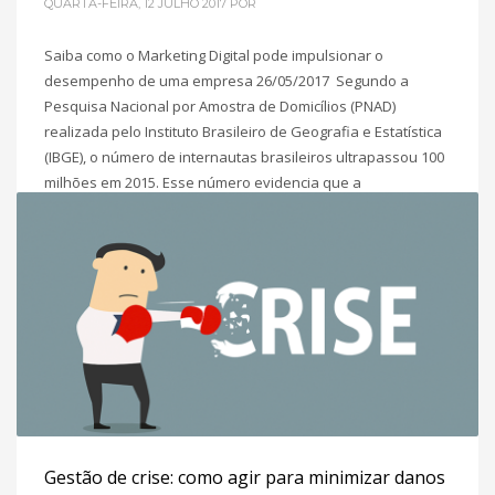
QUARTA-FEIRA, 12 JULHO 2017
POR
Saiba como o Marketing Digital pode impulsionar o
desempenho de uma empresa 26/05/2017 Segundo a
Pesquisa Nacional por Amostra de Domicílios (PNAD)
realizada pelo Instituto Brasileiro de Geografia e Estatística
(IBGE), o número de internautas brasileiros ultrapassou 100
milhões em 2015. Esse número evidencia que a
popularização da internet transformou o mundo dos
negócios e
POSTADO EM
INBOUND MARKETING
,
MARKETING DIGITAL PARA
PME´S
Gestão de crise: como agir para minimizar danos