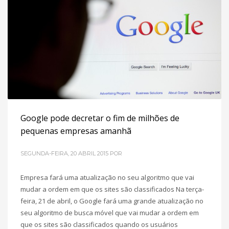
está atualizado, com informações corretas, se é responsivo
e se está agradando seu cliente final? Pois bem! Por conta
disto, nós
POSTADO EM
AGÊNCIA
,
MARKETING DIGITAL PARA PME´S
Google pode decretar o fim de milhões de
pequenas empresas amanhã
SEGUNDA-FEIRA, 20 ABRIL 2015
POR
Empresa fará uma atualização no seu algoritmo que vai
mudar a ordem em que os sites são classificados Na terça-
feira, 21 de abril, o Google fará uma grande atualização no
seu algoritmo de busca móvel que vai mudar a ordem em
que os sites são classificados quando os usuários