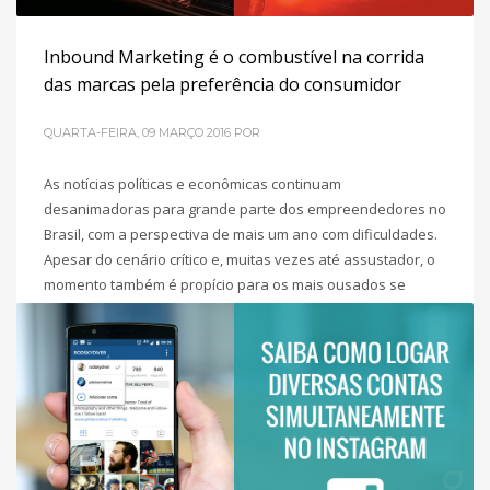
Inbound Marketing é o combustível na corrida
das marcas pela preferência do consumidor
QUARTA-FEIRA, 09 MARÇO 2016
POR
As notícias políticas e econômicas continuam
desanimadoras para grande parte dos empreendedores no
Brasil, com a perspectiva de mais um ano com dificuldades.
Apesar do cenário crítico e, muitas vezes até assustador, o
momento também é propício para os mais ousados se
destacarem da concorrência por meio da inovação. Durante
a crise, há geralmente dois
POSTADO EM
INBOUND MARKETING
,
MARKETING DIGITAL PARA
PME´S
TAGGED UNDER:
INBOUND
,
MARKETING DIGITAL