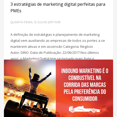
3 estratégias de marketing digital perfeitas para
PMEs
QUARTA-FEIRA, 12 JULHO 2017
POR
A definição de estratégias e planejamento de marketing
digital vem auxiliando as empresas de todos os portes a se
manterem ativas e em ascensão Categoria: Negócio
Autor: DINO Data de Publicação: 22/06/2017 Nos últimos
anos, o Marketing Digital tem se tornado mais forte e
presente na estratégia de grandes, pequenas e médias
empresas. O conceito consiste em
POSTADO EM
INBOUND MARKETING
,
MARKETING DIGITAL PARA
PME´S