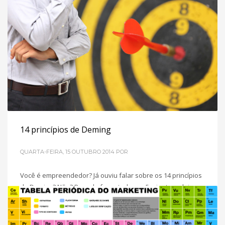
14 princípios de Deming
QUARTA-FEIRA, 15 OUTUBRO 2014
POR
Você é empreendedor? Já ouviu falar sobre os 14 princípios
de Deming? Não? Para de fazer tudo por 5 minutos e leia
esse texto. W. Edwards Deming Deming, em 1950, criou e
implementou no Japão um projeto que dita a conduta de
grandes empresas até o dia de hoje. Os fundamentos do