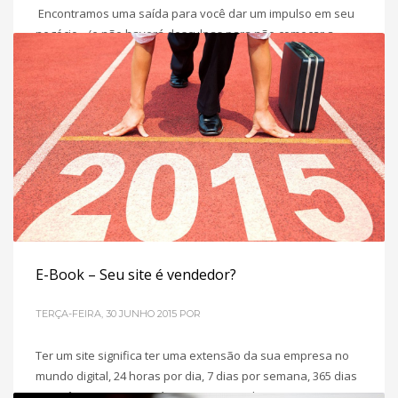
Encontramos uma saída para você dar um impulso em seu
negócio…(e não haverá desculpas para não começar a
mudança agora!) Em um bate-papo informal aqui na
agência, estávamos tentando entender o motivo da maior
rede de varejo do país sempre sair apenas com alguns
arranhões em meio as diversas crises econômicas que já
passamos no Brasil, enquanto assistimos diversas
POSTADO EM
MARKETING DIGITAL PARA PME´S
E-Book – Seu site é vendedor?
TERÇA-FEIRA, 30 JUNHO 2015
POR
Ter um site significa ter uma extensão da sua empresa no
mundo digital, 24 horas por dia, 7 dias por semana, 365 dias
por mês correto? Mas já parou para avaliar se o seu site